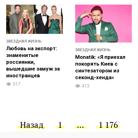
ЗВЕЗДНАЯ ЖИЗНЬ
Любовь на экспорт:
ЗВЕЗДНАЯ ЖИЗНЬ
знаменитые
Monatik: «Я приехал
россиянки,
покорять Киев с
вышедшие замуж за
синтезатором из
иностранцев
секонд-хенда»
517
413
Пагинация
Назад
1
…
1 176
записей
1 177
1 178
…
1 220