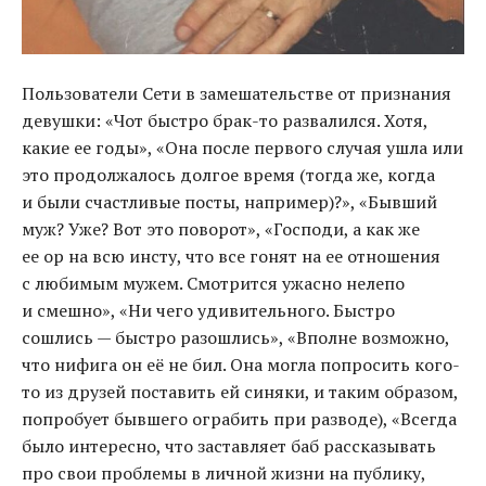
Пользователи Сети в замешательстве от признания
девушки: «Чот быстро брак-то развалился. Хотя
,
какие ее годы», «Она после первого случая ушла или
это продолжалось долгое время
(
тогда же
,
когда
и были счастливые посты
,
например)?», «Бывший
муж? Уже? Вот это поворот», «Господи
,
а как же
ее ор на всю инсту
,
что все гонят на ее отношения
с любимым мужем. Смотрится ужасно нелепо
и смешно», «Ни чего удивительного. Быстро
сошлись — быстро разошлись», «Вполне возможно
,
что нифига он её не бил. Она могла попросить кого-
то из друзей поставить ей синяки
,
и таким образом
,
попробует бывшего ограбить при разводе), «Всегда
было интересно
,
что заставляет баб рассказывать
про свои проблемы в личной жизни на публику
,