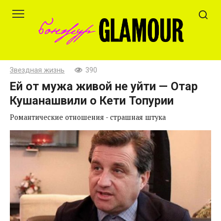
Перейти
к
контенту
Звездная жизнь
390
Ей от мужа живой не уйти — Отар
Кушанашвили о Кети Топурии
Романтические отношения - страшная штука