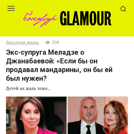
Перейти
к
контенту
Звездная жизнь
358
Экс-супруга Меладзе о
Джанабаевой: «Если бы он
продавал мандарины, он бы ей
был нужен?
Детей их жаль тоже...