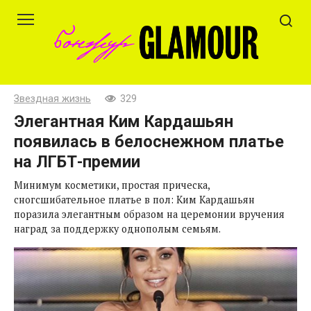
Перейти
к
контенту
Звездная жизнь
329
Элегантная Ким Кардашьян
появилась в белоснежном платье
на ЛГБТ-премии
Минимум косметики, простая прическа,
сногсшибательное платье в пол: Ким Кардашьян
поразила элегантным образом на церемонии вручения
наград за поддержку однополым семьям.