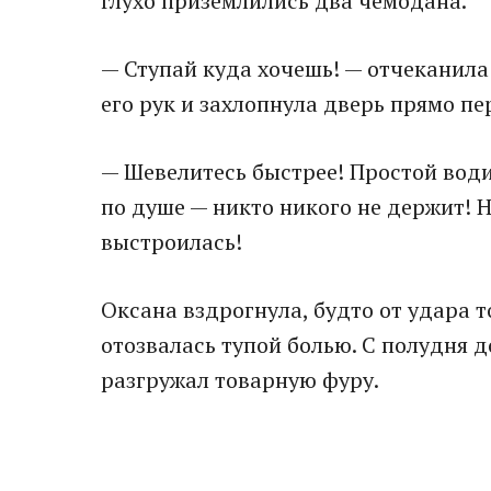
глухо приземлились два чемодана.
— Ступай куда хочешь! — отчеканила
его рук и захлопнула дверь прямо п
— Шевелитесь быстрее! Простой води
по душе — никто никого не держит! 
выстроилась!
Оксана вздрогнула, будто от удара т
отозвалась тупой болью. С полудня д
разгружал товарную фуру.