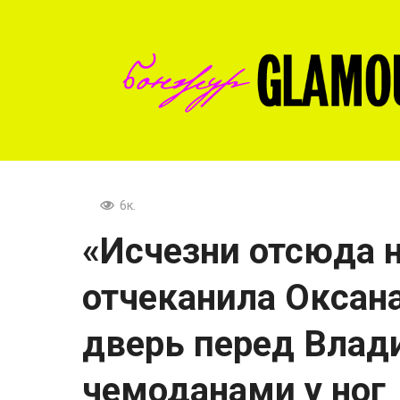
Перейти
к
контенту
6к.
«Исчезни отсюда н
отчеканила Оксана
дверь перед Влад
чемоданами у ног