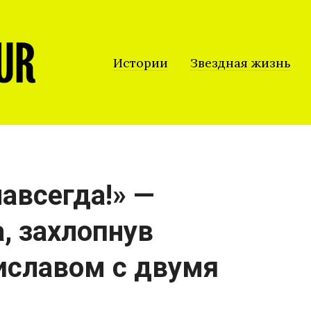
Истории
Звездная жизнь
авсегда!» —
, захлопнув
иславом с двумя