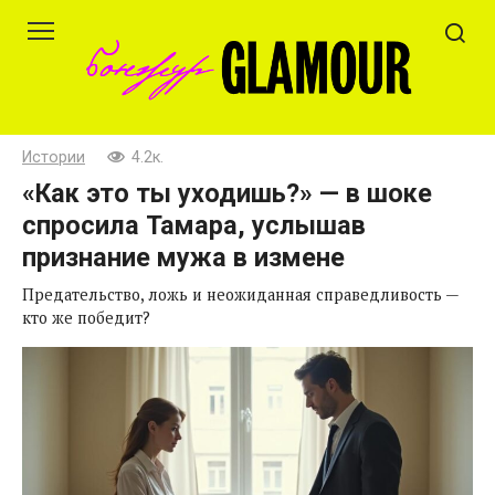
Перейти
к
контенту
Истории
4.2к.
«Как это ты уходишь?» — в шоке
спросила Тамара, услышав
признание мужа в измене
Предательство, ложь и неожиданная справедливость —
кто же победит?