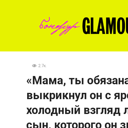
Перейти
к
контенту
2.7к.
«Мама, ты обязан
выкрикнул он с яр
холодный взгляд 
сын, которого он 