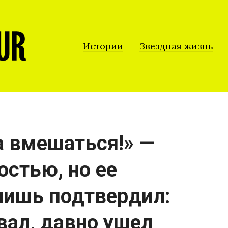
Истории
Звездная жизнь
а вмешаться!» —
остью, но ее
лишь подтвердил:
звал, давно ушел