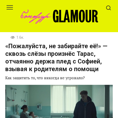
Перейти
к
контенту
1.6к.
«Пожалуйста, не забирайте её!» —
сквозь слёзы произнёс Тарас,
отчаянно держа плед с Софией,
взывая к родителям о помощи
Как защитить то, что никогда не угрожало?