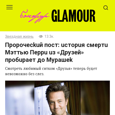
Перейти
к
контенту
Звездная жизнь
13.3к.
Пpopoчeckuй пocт: ucтopuя cмepтu
Mэттью Пеppu uз «Дpyзей»
пpoбupaeт дo Mypaшek
Смотреть любимый ситком «Друзья» теперь будет
невозможно без слез.