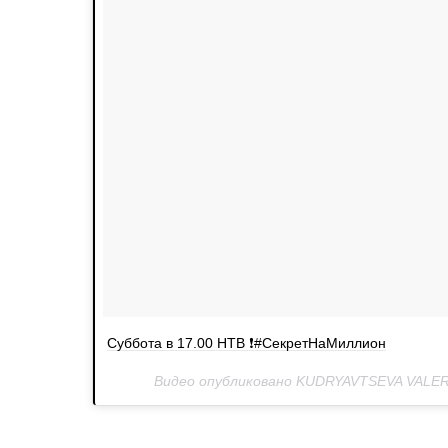
Суббота в 17.00 НТВ ❗️#СекретНаМиллион
Видео опубликовано KUDRYAVTSEVA VALERI