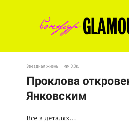
Перейти
к
контенту
Звездная жизнь
3.3к.
Проклова откровен
Янковским
Все в деталях...