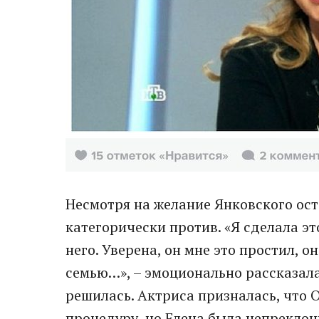
Несмотря на желание Янковского ост
категорически против. «Я сделала эт
него. Уверена, он мне это простил, о
семью…», – эмоционально рассказала
решилась. Актриса призналась, что О
процедуру, но Елена была непреклон