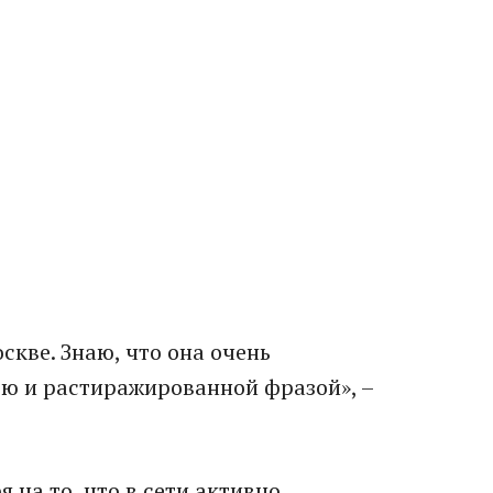
оскве. Знаю, что она очень
ью и растиражированной фразой», –
 на то, что в сети активно