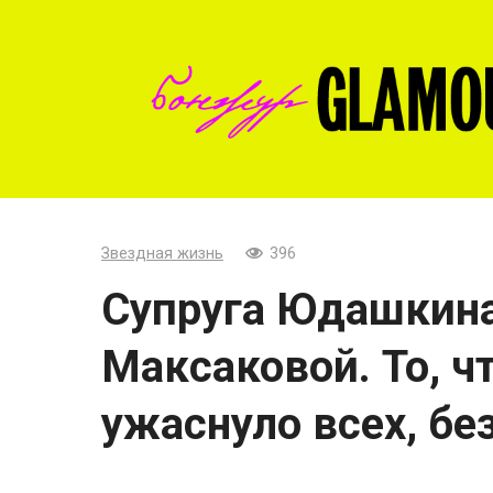
Перейти
к
контенту
Звездная жизнь
396
Супруга Юдашкина
Максаковой. То, чт
ужаснуло всех, б