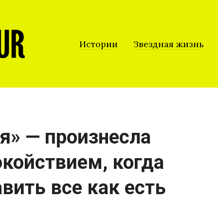
Истории
Звездная жизнь
я» — произнесла
окойствием, когда
авить все как есть