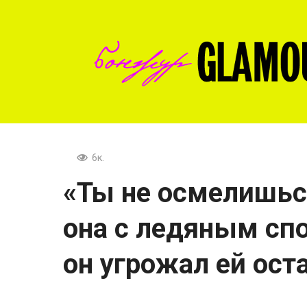
Перейти
к
контенту
6к.
«Ты не осмелишьс
она с ледяным сп
он угрожал ей ост