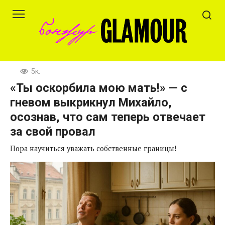
Перейти
к
контенту
5к.
«Ты оскорбила мою мать!» — с
гневом выкрикнул Михайло,
осознав, что сам теперь отвечает
за свой провал
Пора научиться уважать собственные границы!