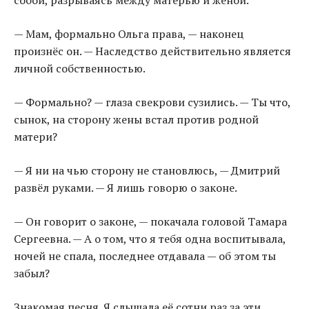
собой, разрываясь между матерью и женой.
— Мам, формально Ольга права, — наконец
произнёс он. — Наследство действительно является
личной собственностью.
— Формально? — глаза свекрови сузились. — Ты что,
сынок, на сторону жены встал против родной
матери?
— Я ни на чью сторону не становлюсь, — Дмитрий
развёл руками. — Я лишь говорю о законе.
— Он говорит о законе, — покачала головой Тамара
Сергеевна. — А о том, что я тебя одна воспитывала,
ночей не спала, последнее отдавала — об этом ты
забыл?
Знакомая песня. Я слышала её сотни раз за эти