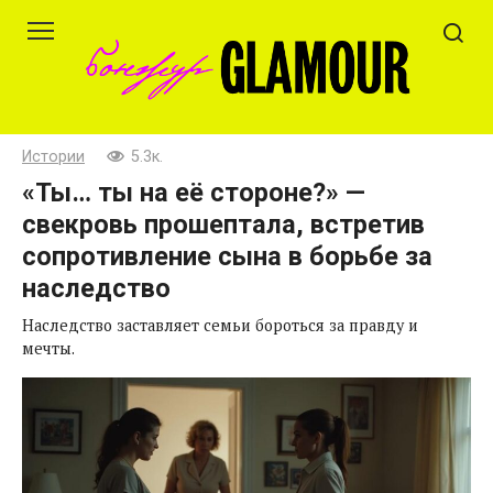
Перейти
к
контенту
Истории
5.3к.
«Ты… ты на её стороне?» —
свекровь прошептала, встретив
сопротивление сына в борьбе за
наследство
Наследство заставляет семьи бороться за правду и
мечты.