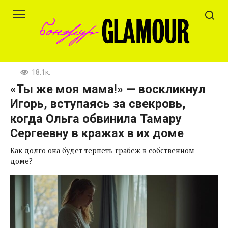
Перейти
к
контенту
18.1к.
«Ты же моя мама!» — воскликнул
Игорь, вступаясь за свекровь,
когда Ольга обвинила Тамару
Сергеевну в кражах в их доме
Как долго она будет терпеть грабеж в собственном
доме?