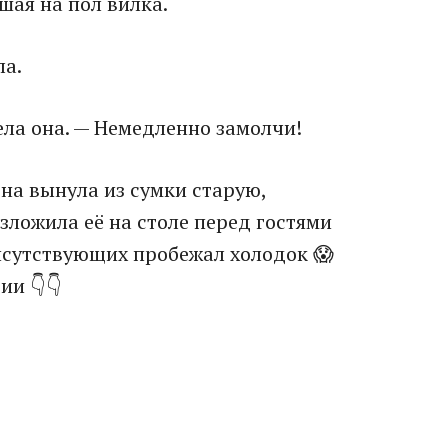
шая на пол вилка.
ла.
ла она. — Немедленно замолчи!
Она вынула из сумки старую,
ложила её на столе перед гостями
рисутствующих пробежал холодок 😱
и 👇👇