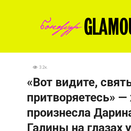
Перейти
к
контенту
3.2к.
«Вот видите, свя
притворяетесь» —
произнесла Дарин
Галины на глазах у