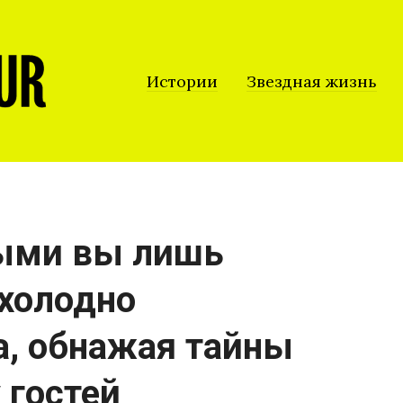
Истории
Звездная жизнь
тыми вы лишь
 холодно
а, обнажая тайны
 гостей