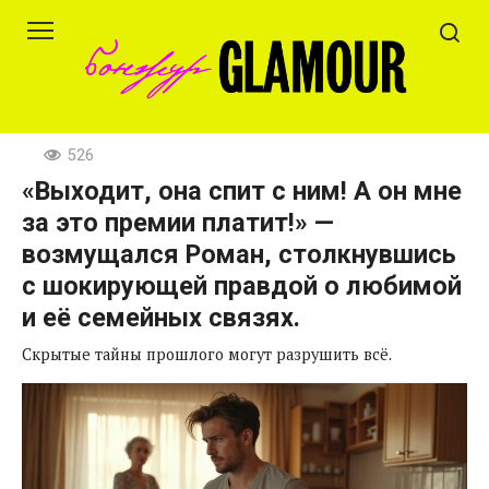
Перейти
к
контенту
526
«Выходит, она спит с ним! А он мне
за это премии платит!» —
возмущался Роман, столкнувшись
с шокирующей правдой о любимой
и её семейных связях.
Скрытые тайны прошлого могут разрушить всё.