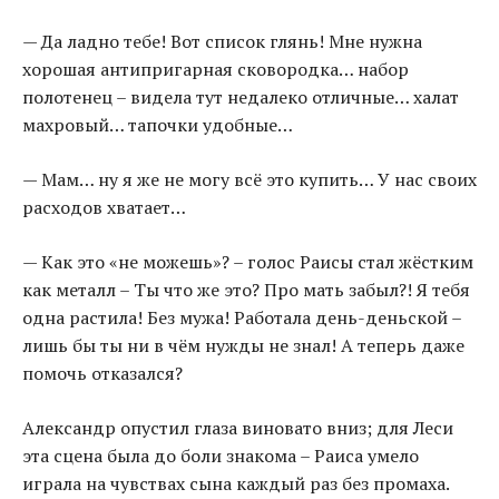
— Да ладно тебе! Вот список глянь! Мне нужна
хорошая антипригарная сковородка… набор
полотенец – видела тут недалеко отличные… халат
махровый… тапочки удобные…
— Мам… ну я же не могу всё это купить… У нас своих
расходов хватает…
— Как это «не можешь»? – голос Раисы стал жёстким
как металл – Ты что же это? Про мать забыл?! Я тебя
одна растила! Без мужа! Работала день-деньской –
лишь бы ты ни в чём нужды не знал! А теперь даже
помочь отказался?
Александр опустил глаза виновато вниз; для Леси
эта сцена была до боли знакома – Раиса умело
играла на чувствах сына каждый раз без промаха.