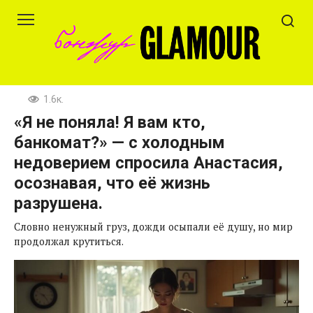
Перейти
к
контенту
1.6к.
«Я не поняла! Я вам кто,
банкомат?» — с холодным
недоверием спросила Анастасия,
осознавая, что её жизнь
разрушена.
Словно ненужный груз, дожди осыпали её душу, но мир
продолжал крутиться.