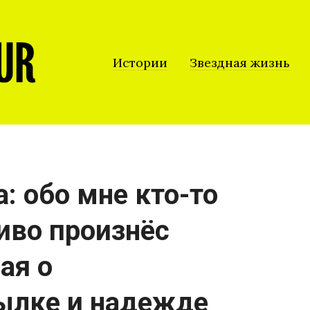
Истории
Звездная жизнь
а: обо мне кто-то
иво произнёс
ая о
ылке и надежде