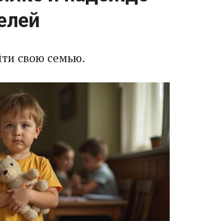
елей
йти свою семью.