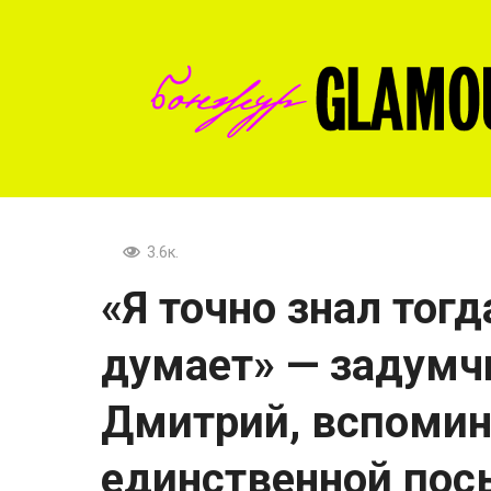
Перейти
к
контенту
3.6к.
«Я точно знал тогд
думает» — задумч
Дмитрий, вспомин
единственной пос