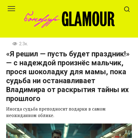
Перейти
к
контенту
2.3к.
«Я решил — пусть будет праздник!»
— с надеждой произнёс мальчик,
прося шоколадку для мамы, пока
судьба ни останавливает
Владимира от раскрытия тайны их
прошлого
Иногда судьба преподносит подарки в самом
неожиданном облике.