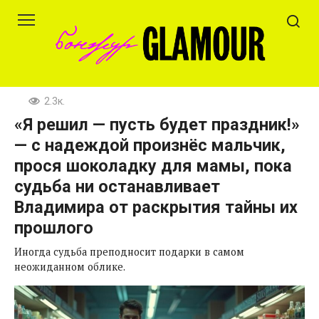
Перейти
к
контенту
2.3к.
«Я решил — пусть будет праздник!»
— с надеждой произнёс мальчик,
прося шоколадку для мамы, пока
судьба ни останавливает
Владимира от раскрытия тайны их
прошлого
Иногда судьба преподносит подарки в самом
неожиданном облике.