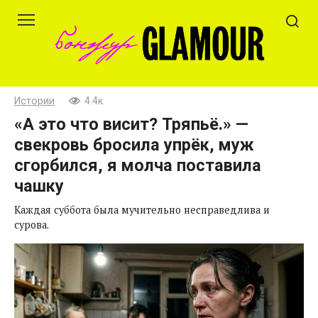
Перейти
к
контенту
Истории
4.4к.
«А это что висит? Тряпьё.» —
свекровь бросила упрёк, муж
сгорбился, я молча поставила
чашку
Каждая суббота была мучительно несправедлива и
сурова.